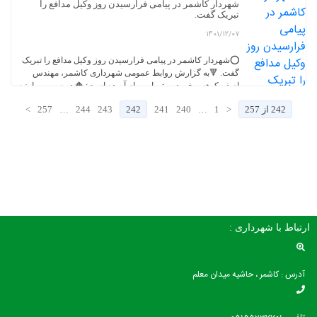
شهردار کاشمر در پیامی فرارسیدن روز وکیل مدافع را
تبریک گفت.
1401/12/07
⭕️شهردار کاشمر در پیامی فرارسیدن روز وکیل مدافع را تبریک
گفت. 🔻به گزارش روابط عمومی شهرداری کاشمر، مهندس
اصغر کوهسرخی در متن این پیام آورده است: 🔶 در سپهر مبارزه
با جرم و در حوزه بسط عدالت اجتماعی شاهد درخشش عنصری
242 از 257
<
1
…
240
241
242
243
244
…
257
>
پویا و بالنده به نام وکیل مدافع هستیم. بسیاری از افراد وقتی در
معرض […]
ارتباط با شهرداری :
آدرس : کاشمر ، حاشیه میدان معلم