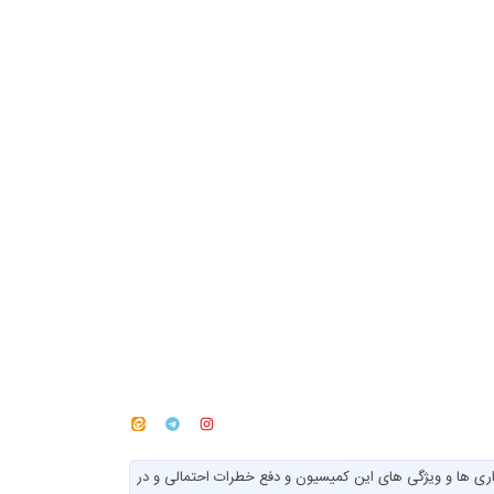
هندس نجار معاون حوزه معاونت خدمات شهری شهرداری کاشمر در خصوص کمیسیون بند14 ماده 55 قانون شهرداری ها و ویژگی های این کمیسیون و دفع خطرات احتمالی و در