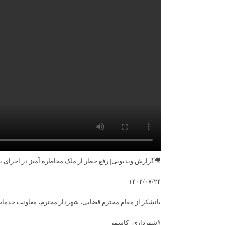
🎥گزارش ویدیویی| رفع خطر از ملک مخاطره آمیز در اجرای بند۱۴ ماده ۵۵قانون شهرداریها و بازگشایی معبر عمومی واقع در انتهای ۱۵ خرداد۵ ، سمت راست روبروی حسینیه مسلم ابن 
۱۴۰۲/۰۷/۲۴
باتشکر از مقام محترم قضایی، شهردار محترم، معاونت خدم
#شهرداری_کاشمر