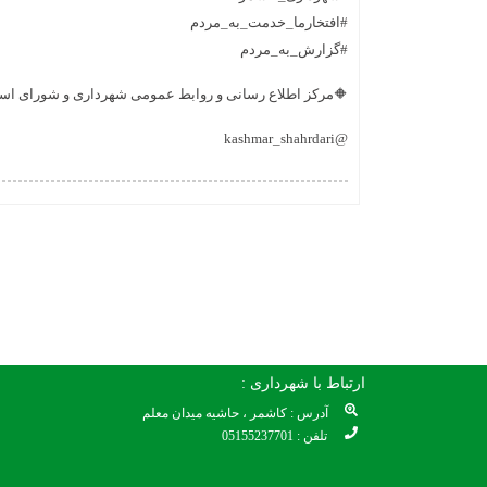
#افتخارما_خدمت_به_مردم
#گزارش_به_مردم
🔶مرکز اطلاع رسانی و روابط عمومی شهرداری و شورای اس
@kashmar_shahrdari
ارتباط با شهرداری :
آدرس : کاشمر ، حاشیه میدان معلم
تلفن : 05155237701