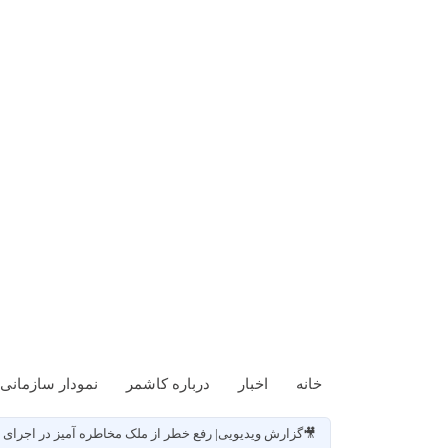
خانه
اخبار
درباره کاشمر
نمودار سازمانی
🎥گزارش ویدیویی| رفع خطر از ملک مخاطره آمیز در اجرای بند۱۴ ماده ۵۵قانون شهرداریها و بازگشایی معبر عمومی واقع در انتهای ۱۵ خرداد۵ ، سمت راست روبروی حسینیه مسلم اب