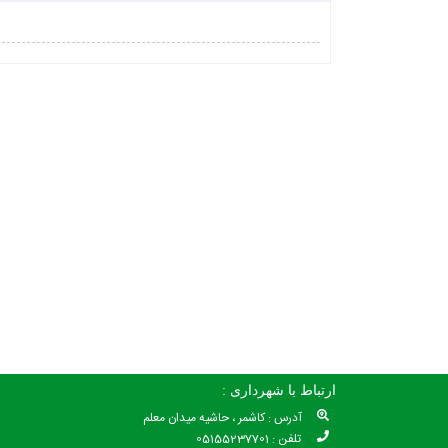
ارتباط با شهرداری :
آدرس : کاشمر ، حاشیه میدان معلم
تلفن : 05155237701