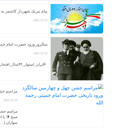
پیام تبریك شهردار کاشمر به م
1401/11/13
سالروز ورود حضرت امام خمینی
1401/11/12
#ایران_استوار_۴۴سال_افتخار 🔶سالروز ورود حضرت امام خمینی(ره) به میهن اسلامی و آغاز دهه مبارکه فجر گرامی باد ✍️فرهنگی اجتماعی شهرداری و شورای اسلامی شهر کاشمر
مراسم جشن 
1401/11/10
سواران […]