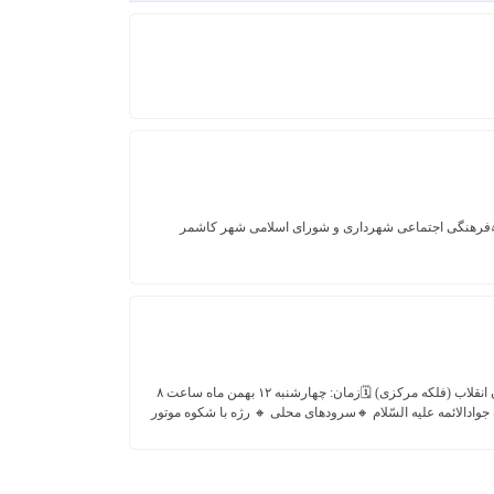
مراسم جشن چهل و چهارمین سالگرد ورود تاریخی حضرت امام خمینی رحمة الله 📌مکان: کاشمر، میدان انقلاب (فلکه مرکزی) 🗓زمان: چهارشنبه ۱۲ بهمن ماه ساعت ۸
مولودی خوانی، ولادت حضرت جوادالائمه عليه السّلام 🔸سرودهای محلی 🔸 رژه با شکوه موتور