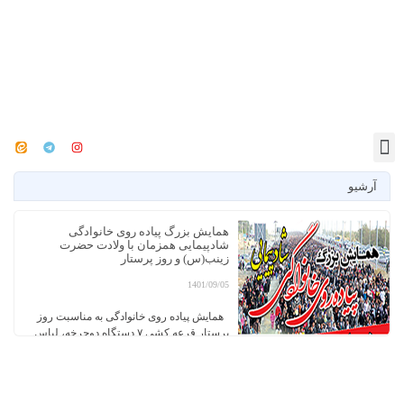
آرشیو
همایش بزرگ پیاده روی خانوادگی
شادپیمایی همزمان با ولادت حضرت
زینب(س) و روز پرستار
1401/09/05
همایش پیاده روی خانوادگی به مناسبت روز
پرستار قرعه کشی ۷ دستگاه دوچرخه، لباس
ورزشی و…. زمان: سه‌شنبه ۱۴۰۱/۹/۸ ساعت ۱۴
محل حرکت: ابتدای بلوار سید مرتضی (ع)
شهروندان گرامی می توانند جهت شرکت در
قرعه کشی برگه های مخصوص را در همانروز