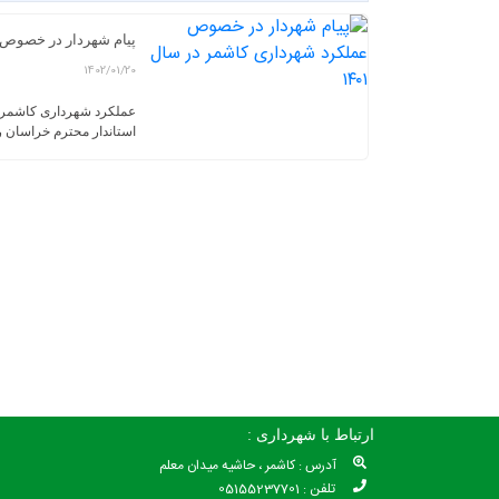
پیام شهردار در خصوص ع
1402/01/20
استاندار محترم خراسان ر
ارتباط با شهرداری :
آدرس : کاشمر ، حاشیه میدان معلم
تلفن : 05155237701