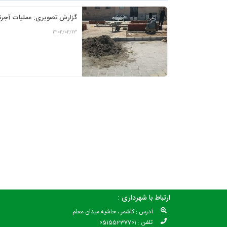
گزارش تصویری: عملیات آجرنما (سک
1402/02/13
ارتباط با شهرداری :
آدرس : کاشمر ، حاشیه میدان معلم
تلفن : 05155237701