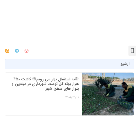
آرشیو
🌸به استقبال بهار می رویم🌸 کاشت ۴۵۰
هزار بوته گل توسط شهرداری در میادین و
بلوار های سطح شهر
1401/12/11