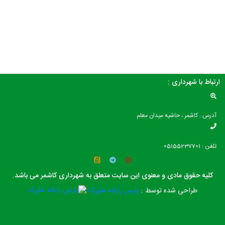
ارتباط با شهرداری :
آدرس : کاشمر ، حاشیه میدان معلم
تلفن : 05155237701
کلیه حقوق مادی و معنوی این سایت متعلق به شهرداری کاشمر می باشد.
طراحی شده توسط :
پارس رایانه شاپرک