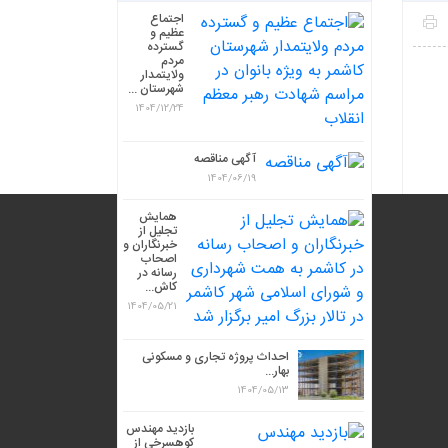
اجتماع
عظیم و
گسترده
مردم
ولایتمدار
شهرستان ...
1404/12/24
آگهی مناقصه
1404/06/19
همایش
تجلیل از
خبرنگاران و
اصحاب
رسانه در
کاش...
1404/05/21
احداث پروژه تجاری و مسکونی
بهار...
1404/05/13
بازدید مهندس
کوهسرخی از