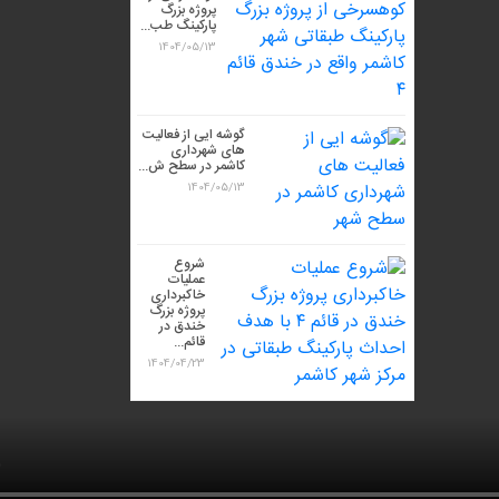
پروژه بزرگ
پارکینگ طب...
1404/05/13
گوشه ایی از فعالیت
های شهرداری
کاشمر در سطح ش...
1404/05/13
شروع
عملیات
خاکبرداری
پروژه بزرگ
خندق در
قائم...
1404/04/23