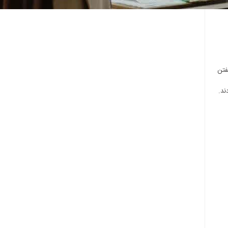
فتن
ند.