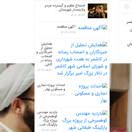
اجتماع عظیم و گسترده مردم
ولایتمدار شهرستان ...
1404/12/24
🔹
آگهی مناقصه

1404/06/19
همایش
وت
تجلیل از
خبرنگاران و
اصحاب
رسانه در
کاش...
1404/05/21
احداث پروژه تجاری
و مسکونی بهار...
1404/05/13
بازدید مهندس
کوهسرخی از
پروژه بزرگ
پارکینگ طب...
1404/05/13