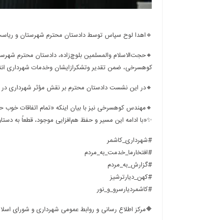
🔹اهدا لوح سپاس توسط دادستان محترم شهرستان و ریاست 
🔸حجت‌الاسلام والمسلمین بلوچ‌زاده، دادستان محترم شهرست
کوهسرخی، ضمن تقدیر وتشکرازایشان وخدمات شهرداری انتخ
🔸در این نشست دادستان محترم بر نقش مؤثر شهرداری در ا
🔸مهندس کوهسرخی نیز با بیان اینکه «تمام اتفاقات خوب ح
✨«با ادامه این مسیر و حفظ هم‌افزایی موجود، قطعاً به دستا
#شهرداری_کاشمر
#افتخارما_خدمت_به_مردم
#گزارش_به_مردم
#کهن_دیارترشیز
#کاشمردیارسرو_و_نور
🔶مرکز اطلاع رسانی و روابط عمومی شهرداری و شورای اسلا