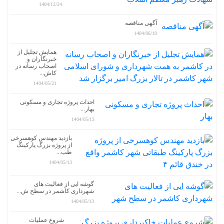
1404/12/24
آگهی مناقصه
1404/06/19
همایش تجلیل از
خبرنگاران و
اصحاب رسانه در
کاش...
1404/05/21
احداث پروژه تجاری و مسکونی
بهار...
1404/05/13
بازدید مهندس کوهسرخی
از پروژه بزرگ پارکینگ
طب...
1404/05/13
گوشه ایی از فعالیت های
شهرداری کاشمر در سطح ش...
1404/05/13
شروع عملیات