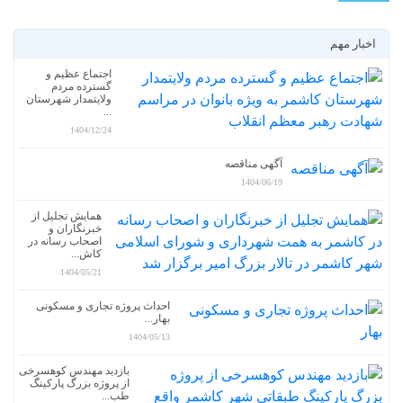
اجتماع عظیم و
گسترده مردم
ولایتمدار شهرستان
...
1404/12/24
آگهی مناقصه
1404/06/19
همایش تجلیل از
خبرنگاران و
اصحاب رسانه در
کاش...
1404/05/21
احداث پروژه تجاری و مسکونی
بهار...
1404/05/13
بازدید مهندس کوهسرخی
از پروژه بزرگ پارکینگ
طب...