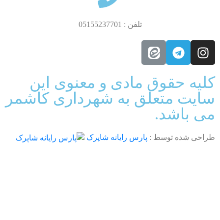
تلفن : 05155237701
قوق مادی و معنوی این
متعلق به شهرداری کاشمر
د.
توسط :
پارس رایانه شاپرک