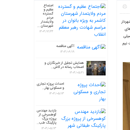
اجتماع
عظیم و
گسترده
مردم
۷ خرداد ۱۴۰۲ 🔹دیدار شهردار
ولایتمدار
شهرستان ...
های
1404/12/24
یلی
 نیم
آگهی مناقصه
1404/06/19
همایش تجلیل از خبرنگاران و
اصحاب رسانه در کاش...
1404/05/21
احداث پروژه تجاری
و مسکونی بهار...
1404/05/13
بازدید مهندس
کوهسرخی از
پروژه بزرگ
پارکینگ طب...
1404/05/13