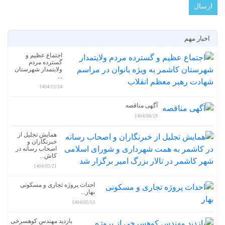
اخبار مهم
اجتماع عظیم و
گسترده مردم
ولایتمدار شهرستان
...
1404/12/24
آگهی مناقصه
1404/06/19
همایش تجلیل از
خبرنگاران و
اصحاب رسانه در
کاش...
1404/05/21
احداث پروژه تجاری و مسکونی
بهار...
1404/05/13
بازدید مهندس کوهسرخی