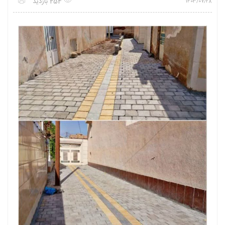
254 بازدید
1403/07/28