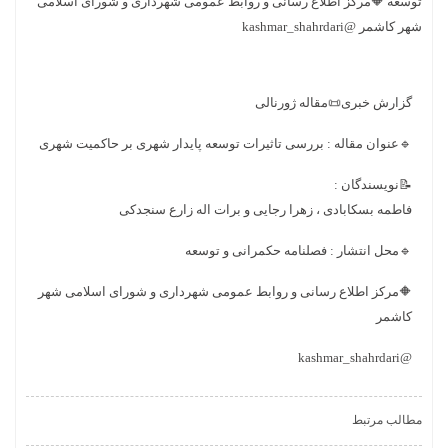
توسعه 🔶مرکز اطلاع رسانی و روابط عمومی شهرداری و شورای اسلامی
شهر کاشمر @kashmar_shahrdari
گزارش خبری📜مقاله ژورنالی
🔹عنوان مقاله : بررسی تاثیرات توسعه پایدار شهری بر حاکمیت شهری
📝نویسندگان :
فاطمه بسکابادی ، زهرا رجایی و برات اله زارع سنجدکی
🔹محل انتشار : فصلنامه حکمرانی و توسعه
🔶مرکز اطلاع رسانی و روابط عمومی شهرداری و شورای اسلامی شهر
کاشمر
@kashmar_shahrdari
مطالب مرتبط