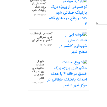
بازدید مهندس
کوهسرخی از
پروژه بزرگ
پارکینگ طب...
1404/05/13
گوشه ایی از فعالیت
های شهرداری
کاشمر در سطح ش...
1404/05/13
شروع
عملیات
خاکبرداری
پروژه بزرگ
خندق در
قائم...
1404/04/23