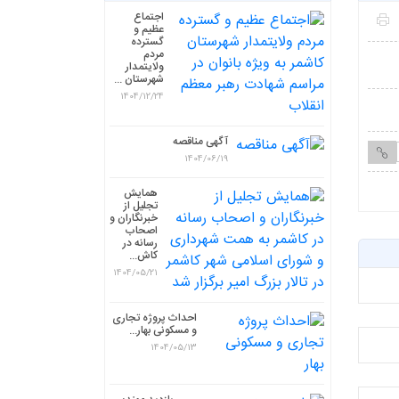
اجتماع
عظیم و
گسترده
مردم
ولایتمدار
شهرستان ...
1404/12/24
آگهی مناقصه
1404/06/19
همایش
تجلیل از
خبرنگاران و
اصحاب
رسانه در
کاش...
1404/05/21
احداث پروژه تجاری
و مسکونی بهار...
1404/05/13