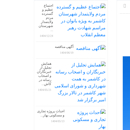
اجتماع
عظیم و
گسترده
مردم
ولایتمدار
شهرستان
...
1404/12/24
آگهی مناقصه
1404/06/19
همایش
تجلیل از
خبرنگاران
و اصحاب
رسانه در
کاش...
1404/05/21
احداث پروژه تجاری
و مسکونی بهار...
1404/05/13