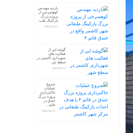
بازدید مهندس
کوهسرخی از
پروژه بزرگ
پارکینگ طب...
1404/05/13
گوشه ایی از
فعالیت های
شهرداری کاشمر در
سطح ش...
1404/05/13
شروع
عملیات
خاکبرداری
پروژه بزرگ
خندق در
قائم...
1404/04/23