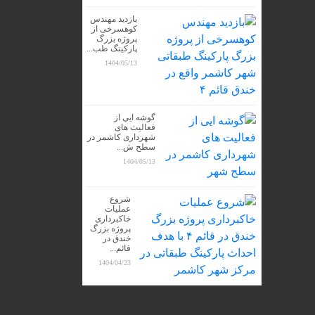
بازدید مهندس
کوهسرخی از
پروژه بزرگ
پارکینگ طب...
1404/05/13
گوشه ایی از
فعالیت های
شهرداری کاشمر در
سطح ش...
1404/05/13
شروع
عملیات
خاکبرداری
پروژه بزرگ
خندق در
قائم...
1404/04/23