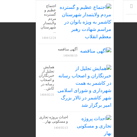
اجتماع
عظیم و
گسترده
مردم
ولایتمدار
شهرستان
...
1404/12/24
آگهی مناقصه
1404/06/19
همایش
تجلیل از
خبرنگاران
و اصحاب
رسانه در
کاش...
1404/05/21
احداث پروژه تجاری
و مسکونی بهار...
1404/05/13