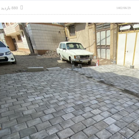
880 بازدید
1402/06/29