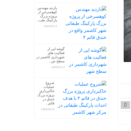
بازدید مهندس
کوهسرخی از
پروژه بزرگ
پارکینگ طب...
1404/05/13
گوشه ایی از
فعالیت های
شهرداری کاشمر در
سطح ش...
1404/05/13
شروع
عملیات
خاکبرداری
پروژه بزرگ
خندق در
قائم...
1404/04/23