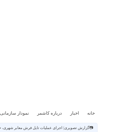
خانه
اخبار
درباره کاشمر
نمودار سازمانی
📷گزارش تصویری| اجرای عمليات تایل فرش معابر شهری، خی