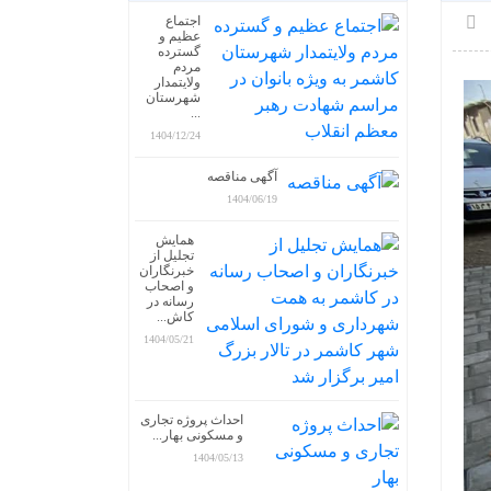
اجتماع
عظیم و
گسترده
مردم
ولایتمدار
شهرستان
...
1404/12/24
آگهی مناقصه
1404/06/19
همایش
تجلیل از
خبرنگاران
و اصحاب
رسانه در
کاش...
1404/05/21
احداث پروژه تجاری
و مسکونی بهار...
1404/05/13