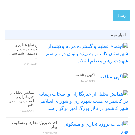
اخبار مهم
اجتماع عظیم و
گسترده مردم
ولایتمدار شهرستان
...
1404/12/24
آگهی مناقصه
1404/06/19
همایش تجلیل از
خبرنگاران و
اصحاب رسانه در
کاش...
1404/05/21
احداث پروژه تجاری و مسکونی
بهار...
1404/05/13