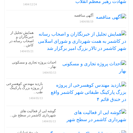
1404/12/24
آگهی مناقصه
1404/06/19
همایش تجلیل از
خبرنگاران و
اصحاب رسانه در
کاش...
1404/05/21
احداث پروژه تجاری و مسکونی
بهار...
1404/05/13
بازدید مهندس کوهسرخی
از پروژه بزرگ پارکینگ
طب...
1404/05/13
گوشه ایی از فعالیت های
شهرداری کاشمر در سطح ش...
1404/05/13
شروع عملیات