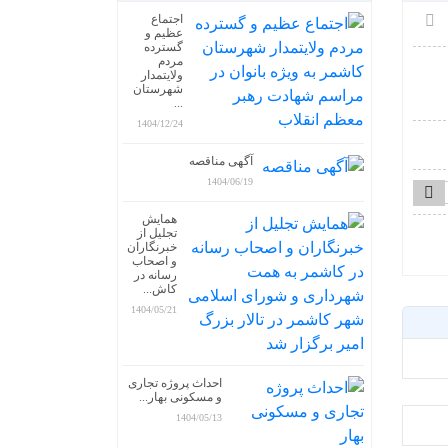
اجتماع
عظیم و
گسترده
مردم
ولایتمدار
شهرستان
...
1404/12/24
آگهی مناقصه
1404/06/19
همایش
تجلیل از
خبرنگاران
و اصحاب
رسانه در
کاش...
1404/05/21
احداث پروژه تجاری
و مسکونی بهار...
1404/05/13