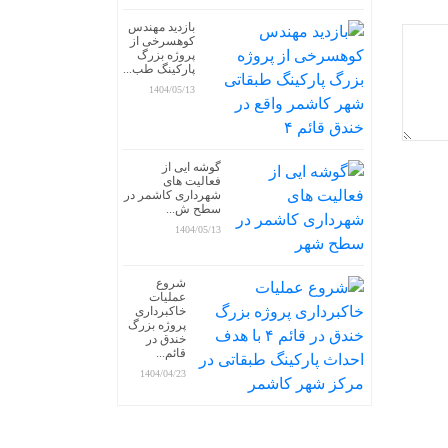
بازدید مهندس
کوهسرخی از
پروژه بزرگ
پارکینگ طب...
1404/05/13
گوشه ایی از
فعالیت های
شهرداری کاشمر در
سطح ش...
1404/05/13
شروع
عملیات
خاکبرداری
پروژه بزرگ
خندق در
قائم...
1404/04/23