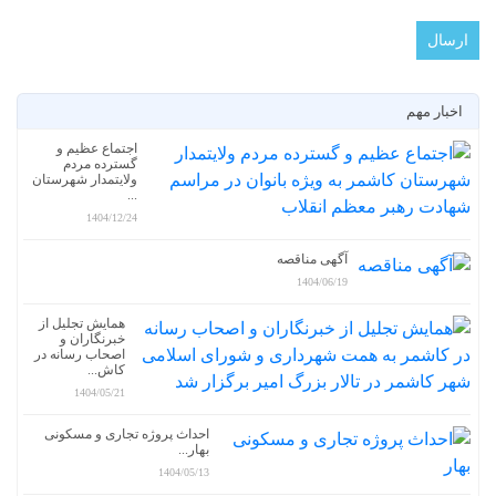
اخبار مهم
اجتماع عظیم و
گسترده مردم
ولایتمدار شهرستان
...
1404/12/24
آگهی مناقصه
1404/06/19
همایش تجلیل از
خبرنگاران و
اصحاب رسانه در
کاش...
1404/05/21
احداث پروژه تجاری و مسکونی
بهار...
1404/05/13