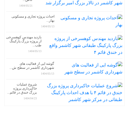
1404/05/21
احداث پروژه تجاری و مسکونی
بهار...
1404/05/13
بازدید مهندس کوهسرخی
از پروژه بزرگ پارکینگ
طب...
1404/05/13
گوشه ایی از فعالیت های
شهرداری کاشمر در سطح ش...
1404/05/13
شروع عملیات
خاکبرداری پروژه
بزرگ خندق در قائم...
1404/04/23