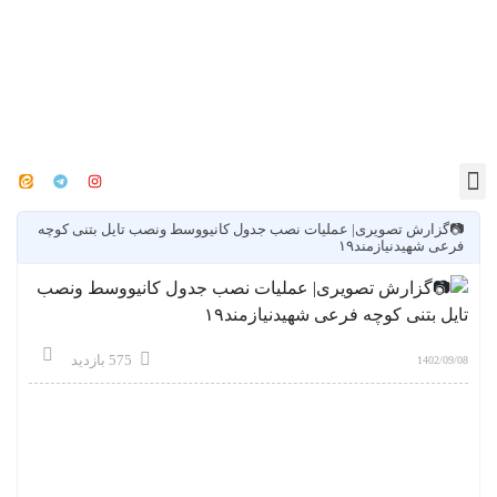
📷گزارش تصویری| عملیات نصب جدول کانیووسط ونصب تایل بتنی کوچه
فرعی شهیدنیازمند۱۹
575 بازدید
1402/09/08