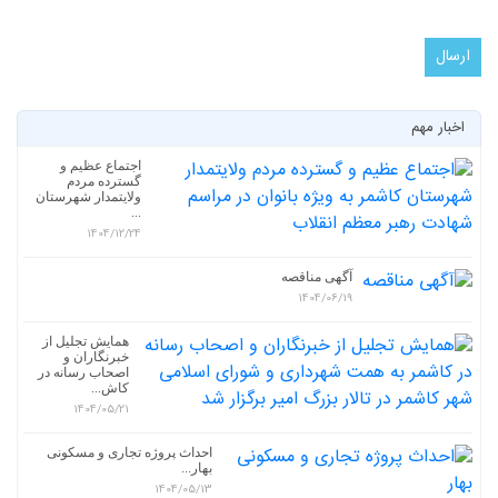
اخبار مهم
اجتماع عظیم و
گسترده مردم
ولایتمدار شهرستان
...
1404/12/24
آگهی مناقصه
1404/06/19
همایش تجلیل از
خبرنگاران و
اصحاب رسانه در
کاش...
1404/05/21
احداث پروژه تجاری و مسکونی
بهار...
1404/05/13