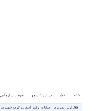
خانه
اخبار
درباره کاشمر
نمودار سازمانی
📸گزارش تصویری || عملیات روکش آسفالت کوچه شهید صادقی