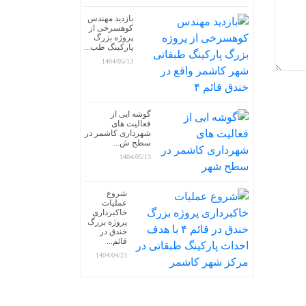
بازدید مهندس
کوهسرخی از
پروژه بزرگ
پارکینگ طب...
1404/05/13
گوشه ایی از
فعالیت های
شهرداری کاشمر در
سطح ش...
1404/05/13
شروع
عملیات
خاکبرداری
پروژه بزرگ
خندق در
قائم...
1404/04/23