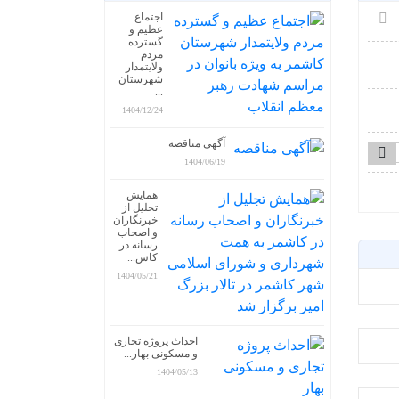
اجتماع
عظیم و
گسترده
مردم
ولایتمدار
شهرستان
...
1404/12/24
آگهی مناقصه
1404/06/19
همایش
تجلیل از
خبرنگاران
و اصحاب
رسانه در
کاش...
1404/05/21
احداث پروژه تجاری
و مسکونی بهار...
1404/05/13