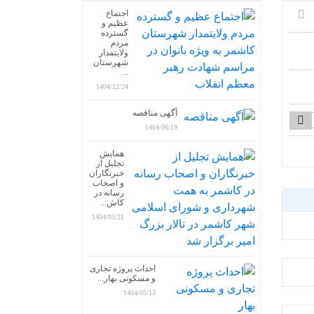
اجتماع
عظیم و
گسترده
مردم
ولایتمدار
شهرستان
...
1404/12/24
آگهی مناقصه
1404/06/19
همایش
تجلیل از
خبرنگاران
و اصحاب
رسانه در
کاش...
1404/05/21
احداث پروژه تجاری
و مسکونی بهار...
1404/05/13