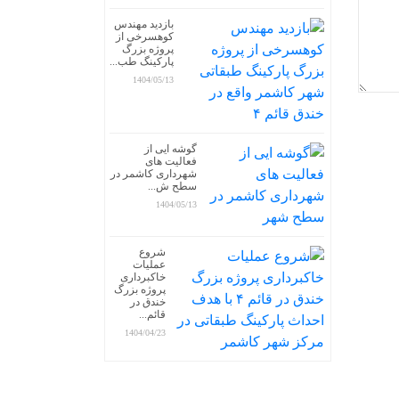
بازدید مهندس
کوهسرخی از
پروژه بزرگ
پارکینگ طب...
1404/05/13
گوشه ایی از
فعالیت های
شهرداری کاشمر در
سطح ش...
1404/05/13
شروع
عملیات
خاکبرداری
پروژه بزرگ
خندق در
قائم...
1404/04/23