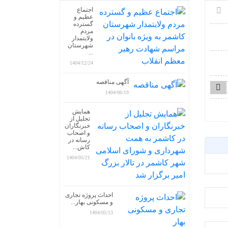
اجتماع
عظیم و
گسترده
مردم
ولایتمدار
شهرستان
...
1404/12/24
آگهی مناقصه
1404/06/19
همایش
تجلیل از
خبرنگاران
و اصحاب
رسانه در
کاش...
1404/05/21
احداث پروژه تجاری
و مسکونی بهار...
1404/05/13