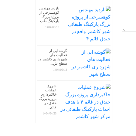
بازدید مهندس
کوهسرخی از
پروژه بزرگ
پارکینگ طب...
1404/05/13
گوشه ایی از
فعالیت های
شهرداری کاشمر در
سطح ش...
1404/05/13
شروع
عملیات
خاکبرداری
پروژه بزرگ
خندق در
قائم...
1404/04/23