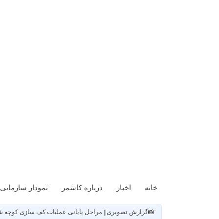
خانه
اخبار
درباره کاشمر
نمودار سازمانی
📸گزارش تصویری|| مراحل پایانی عملیات کف سازی کوچه شهید چمران ۳(