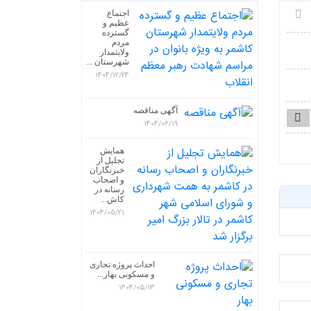
اجتماع
عظیم و
گسترده
مردم
ولایتمدار
شهرستان ...
1404/12/24
آگهی مناقصه
1404/06/19
همایش
تجلیل از
خبرنگاران
و اصحاب
رسانه در
کاش...
1404/05/21
احداث پروژه تجاری
و مسکونی بهار...
1404/05/13