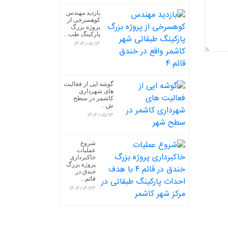
بازدید مهندس
کوهسرخی از
پروژه بزرگ
پارکینگ طب...
1404/05/13
گوشه ایی از فعالیت
های شهرداری
کاشمر در سطح
ش...
1404/05/13
شروع
عملیات
خاکبرداری
پروژه بزرگ
خندق در
قائم...
1404/04/23