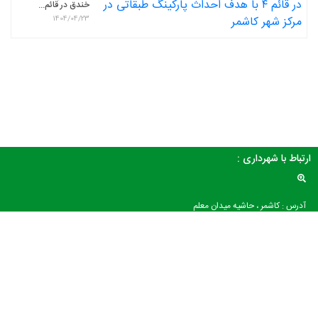
خندق در قائم...
1404/04/23
ارتباط با شهرداری :
آدرس : کاشمر ، حاشیه میدان معلم
تلفن : 05155237701
کلیه حقوق مادی و معنوی این سایت متعلق به شهرداری کاشمر می باشد.
طراحی شده توسط :
پارس رایانه شاپرک